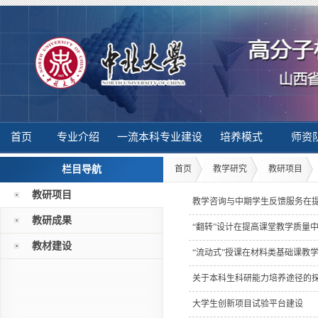
首页
专业介绍
一流本科专业建设
培养模式
师资
栏目导航
首页
教学研究
教研项目
教研项目
教学咨询与中期学生反馈服务在
教研成果
“翻转”设计在提高课堂教学质量
教材建设
“流动式”授课在材料类基础课教
关于本科生科研能力培养途径的
大学生创新项目试验平台建设