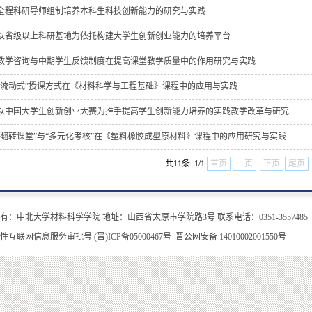
全程科研导师组制培养本科生科技创新能力的研究与实践
以省级以上科研基地为依托构建大学生创新创业能力的培养平台
教学咨询与中期学生反馈制度在提高课堂教学质量中的作用研究与实践
“流动式”授课方式在《材料科学与工程基础》课程中的应用与实践
以中国大学生创新创业大赛为推手提高学生创新能力培养的实践教学改革与研究
“翻转课堂”与“多元化考核”在《塑料橡胶成型原材料》课程中的应用研究与实践
共11条 1/1
首页
上页
下页
尾页
有：中北大学材料科学学院 地址：山西省太原市学院路3号 联系电话：0351-3557485
性互联网信息服务审批号 (晋)ICP备05000467号
晋公网安备 14010002001550号