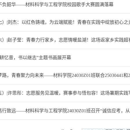
不负韶华——材料科学与工程学院校园歌手大赛圆满落幕
七）|刘杰：以红色铸魂，为云端赋能！青春在实践中绽放初心之
六）|赵子莹：青春力行家乡，志愿情暖盐湖！这场返家乡实践超
笔耕忆昔，书以继志”主题书画展开幕
，青春聚力向未来——材料学院24030Z01班联合25030441和250
五）|许思彤：志愿服务见温暖，赛事参与悟包容！这场暑期实践
行致远——材料科学与工程学院24030Z01班召开“诚信应考，从我