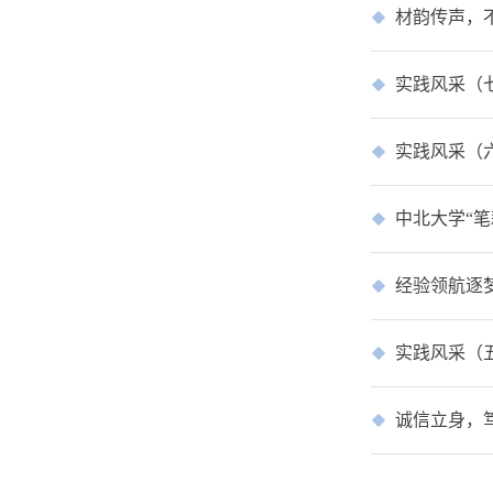
材韵传声，
实践风采（
实践风采（
中北大学“
经验领航逐梦路
实践风采（
诚信立身，笃