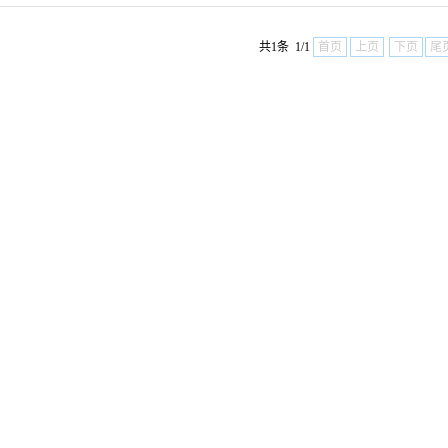
共1条 1/1
首页
上页
下页
尾