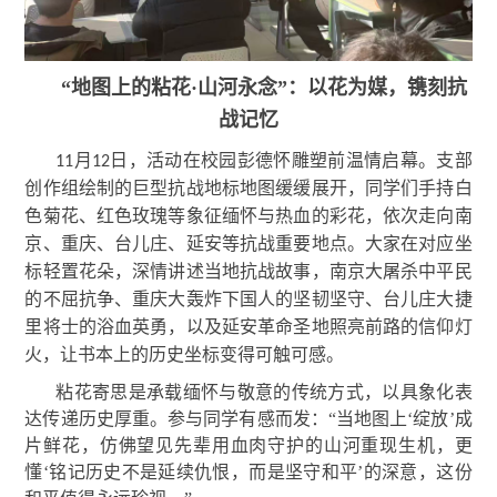
“地图上的粘花·山河永念”：以花为媒，镌刻抗
战记忆
月
日，活动在校园彭德怀雕塑前温情启幕。支部
11
12
创作组绘制的巨型抗战地标地图缓缓展开，同学们手持白
色菊花、红色玫瑰等象征缅怀与热血的彩花，依次走向南
京、重庆、台儿庄、延安等抗战重要地点。大家在对应坐
标轻置花朵，深情讲述当地抗战故事，南京大屠杀中平民
的不屈抗争、重庆大轰炸下国人的坚韧坚守、台儿庄大捷
里将士的浴血英勇，以及延安革命圣地照亮前路的信仰灯
火
，让书本上的历史坐标变得可触可感。
粘花寄思是承载缅怀与敬意的传统方式，以具象化表
达传递历史厚重。参与同学有感而发：“当地图上‘绽放’成
片鲜花，仿佛望见先辈用血肉守护的山河重现生机，更
懂‘铭记历史不是延续仇恨，而是坚守和平’的深意，这份