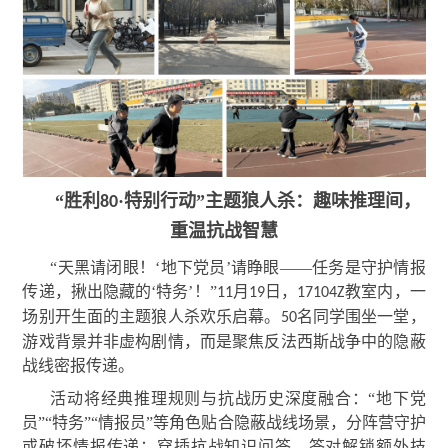
“胜利
·
特别行动”主题狼人杀：趣味推理间，
80
重温抗战智慧
“天黑请闭眼！‘地下党员’请睁眼——任务是守护情报
传递，揪出隐藏的‘特务’！”
月
日，
教室内，一
11
19
17104Z
场别开生面的主题狼人杀欢乐启幕。
名同学围坐一堂，
50
游戏背景并非虚构剧情，而是聚焦反法西斯战争中的隐蔽
战线密报传递。
活动将经典推理规则与抗战历史深度融合：“地下党
员”“特务”“情报员”等角色贴合隐蔽战线场景，分阵营守护
或破坏情报传递；穿插抗战知识问答，答对解锁额外技