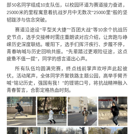
部
名同学组成
支队伍，以校园环道为赛道接力奋进，
50
10
米的里程寓意着抗战岁月中无数次“
里”般的坚
25000
25000
韧跋涉与信念突破。
赛道沿途设“平型关大捷”“百团大战”等
余个抗战历
10
史节点，选手交接棒时需庄重朗读对应介绍，让奔跑与峥
嵘历史深度联结。暖阳下，选手们挥汗疾行、步履不停，
青春呐喊与历史回响共振。“先辈踏过更艰险征途，这点
疲惫不值一提”，同学的感言道出心声。
所有队伍均圆满完赛，终点线前掌声欢呼声此起彼
伏。活动尾声，全体同学齐聚铁路主题公园，高举手臂齐
喊“铭记历史，强国有我！”的铿锵口号，将抗战精神融入
青春誓言，合影定格热血时刻。