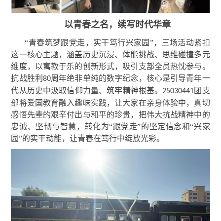
以青春之名，续写时代华章
“青春筑梦跟党走，实干笃行兴家园”，三场活动紧扣
这一核心主题，涵盖历史沉浸、体能挑战、思维碰撞多元
维度，以寓教于乐的创新形式，吸引支部全员热忱参与。
抗战胜利
周年绝非单纯的数字纪念，核心是引导青年一
80
代从历史中汲取信仰力量、筑牢精神根基。
团支
25030441
部将爱国教育融入趣味实践，让大家在亲身体验中，真切
感悟先辈的艰辛付出与和平的珍贵，把伟大抗战精神中的
忠诚、坚韧与智慧，转化为“跟党走”的坚定信念和“兴家
园”的实干动能，让青春在笃行中绽放光彩。