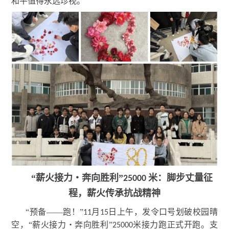
和平值得永远珍视。”
“薪火接力・奔向胜利”
米：脚步丈量征
25000
程，薪火传承抗战精神
“预备——跑！”
月
日上午，发令口号划破校园晴
11
15
空，“薪火接力・奔向胜利”
米接力跑正式开跑。支
25000