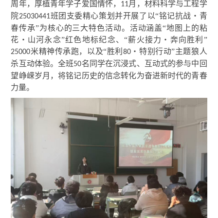
周年，厚植青年学子爱国情怀，
月，材料科学与工程学
11
院
班团支委精心策划并开展了以“铭记抗战・青
25030441
春传承”为核心的三大特色活动。活动涵盖“地图上的粘
花・山河永念”红色地标纪念、“薪火接力・奔向胜利”
米精神传承跑，以及“胜利
・特别行动”主题狼人
25000
80
杀互动体验。
全班
名同学在沉浸式、互动式的参与中回
50
望峥嵘岁月，将铭记历史的信念转化为奋进新时代的青春
力量。