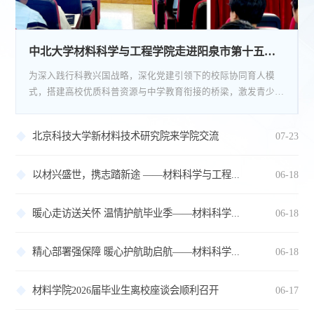
中北大学材料科学与工程学院走进阳泉市第十五中学开展科普讲...
为深入践行科教兴国战略，深化党建引领下的校际协同育人模
展
式，搭建高校优质科普资源与中学教育衔接的桥梁，激发青少年
对材料科学工程的探索热情，5月21日，中北大学材料科学与工
理
程学院首席学科带头人、国务院特帖专家、国防科技创新团队带
北京科技大学新材料技术研究院来学院交流
07-23
；
头人、博士生导师张治民教授受邀走进阳泉市第十五中学，开科
现
普知识讲座。本次讲座以《奇妙的材料科学与工程》为主题，贴
体
合中学生认知特点，以通俗的语言、丰富的视频素材和生活化案
以材兴盛世，携志踏新途 ——材料科学与工程...
06-18
例，全方位、...
暖心走访送关怀 温情护航毕业季——材料科学...
06-18
精心部署强保障 暖心护航助启航——材料科学...
06-18
材料学院2026届毕业生离校座谈会顺利召开
06-17