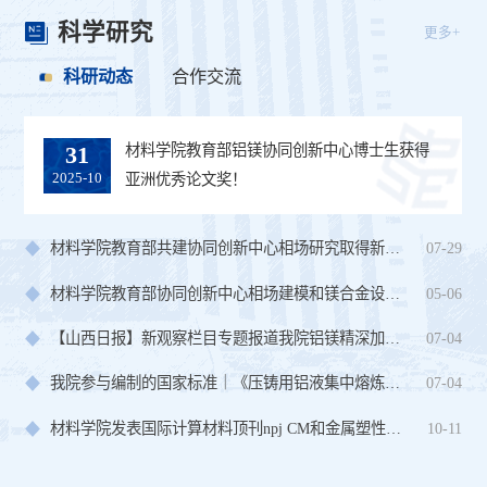
科学研究
更多+
科研动态
合作交流
材料学院教育部铝镁协同创新中心博士生获得
韩国仁荷大学Chan Kyung Kim教授到访材料学
31
06
2025-10
2026-08
亚洲优秀论文奖！
院
材料学院教育部共建协同创新中心相场研究取得新进展
07-29
材料学院教育部协同创新中心相场建模和镁合金设计连续取得新进展
05-06
【山西日报】新观察栏目专题报道我院铝镁精深加工科技创新及进展
07-04
我院参与编制的国家标准｜《压铸用铝液集中熔炼配送通用技术...
07-04
材料学院发表国际计算材料顶刊npj CM和金属塑性顶刊IJP
10-11