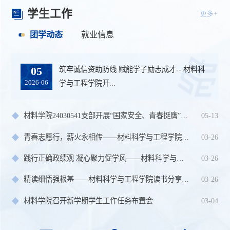
学生工作
更多+
团学动态
就业信息
21
筑牢诚信资助防线 赋能学子励志成才-- 材料科
05
材料科学与工程学院2026年本科招生宣传
2026-06
2026-06
学与工程学院开...
材料学院24030541支部开展“国家安全、青春挺膺”主题团日活...
05-13
青春志愿行，薪火永相传——材料科学与工程学院“雷锋月”主...
03-26
践行正确政绩观 凝心聚力促学风——材料科学与工程学院召开20...
03-26
精读细悟强根基——材料科学与工程学院读书分享会圆满举办
03-26
材料学院召开新学期学生工作任务布置会
03-04