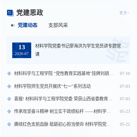
党建思政
更多+
党建动态
支部风采
材料学院党委书记廖海洪为学生党员讲专题党
复合材料与工程学生党支部开展“国创赛竞赛经
13
16
2026-07
2026-04
课
验及本科生科研...
材料科学与工程学院 “党性教育实践基地”挂牌刘胡兰纪念馆
07-10
材料学院师生党员开展庆“七一”系列活动
07-03
喜报! 材料科学与工程学院党委 荣获山西省委教育工委“先进基...
07-03
传承攻坚奋斗精神 树立实干政绩标杆 ——材料学院赴百团大战...
05-23
赓续红色支前血脉 砥砺初心担当使命 材料学院党员师生赴店子...
05-22