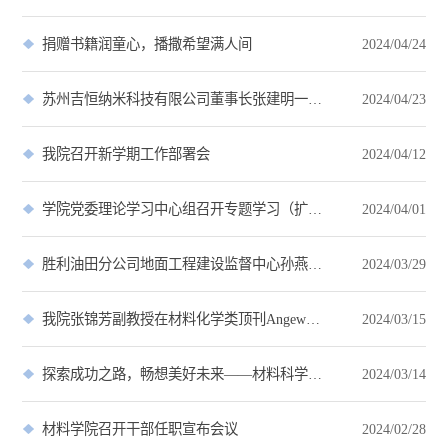
捐赠书籍润童心，播撒希望满人间
2024/04/24
苏州吉恒纳米科技有限公司董事长张建明一行来校洽谈
2024/04/23
我院召开新学期工作部署会
2024/04/12
学院党委理论学习中心组召开专题学习（扩大）会议
2024/04/01
胜利油田分公司地面工程建设监督中心孙燕辉副总一行来校洽谈
2024/03/29
我院张锦芳副教授在材料化学类顶刊Angew发表学术论文
2024/03/15
探索成功之路，畅想美好未来——材料科学与工程学院“校友领航”主题讲座顺利举办
2024/03/14
材料学院召开干部任职宣布会议
2024/02/28