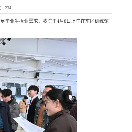
数：
234
满足毕业生择业需求，
我院于4月8
日上午
在东区训练馆