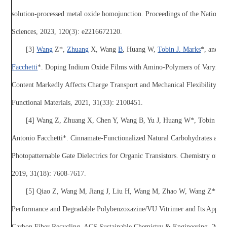
solution-processed metal oxide homojunction. Proceedings of the Nationa
Sciences, 2023, 120(3): e2216672120.
[3]
Wang
Z*,
Zhuang
X, Wang
B
, Huang W,
Tobin J. Marks
*, and
An
Facchetti
*. Doping Indium Oxide Films with Amino-Polymers of Varying 
Content Markedly Affects Charge Transport and Mechanical Flexibility, A
Functional Materials, 2021, 31(33): 2100451.
[4] Wang Z, Zhuang X, Chen Y, Wang B, Yu J, Huang W*, Tobin J. 
Antonio Facchetti*. Cinnamate-Functionalized Natural Carbohydrates as
Photopatternable Gate Dielectrics for Organic Transistors. Chemistry of Ma
2019, 31(18): 7608-7617.
[5] Qiao Z, Wang M, Jiang J, Liu H, Wang M, Zhao W, Wang Z*. Hi
Performance and Degradable Polybenzoxazine/VU Vitrimer and Its Applica
Carbon Fiber Recycling. ACS Sustainable Chemistry & Engineering, 2022,