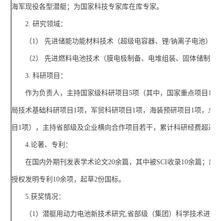
海军现役各型潜艇；为国家科技专家库在库专家。
2. 研究领域：
（1） 先进储能功能材料技术（超级电容器、锂/钠离子电池）
（2） 先进燃料电池技术（膜电极制备、电堆组装、固体储制氢
3. 科研项目：
作为负责人，主持国家级科研项目5项（其中，国家重点项目1项
局技术基础科研项目1项，军贸科研项目1项，海装预研项目1项，总
目1项），主持省部级及企业横向合作项目若干，累计科研经费超过1
4.论著、专利：
在国内外期刊发表学术论文20余篇，其中被SCI收录10余篇；出
授权发明专利10余项，起草2份国标。
5.获奖情况：
（1）潜艇用动力电池新技术研究,省部级（集团）科学技术进步一等奖