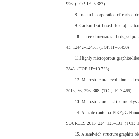
996. (TOP, IF=5.383)
8. In-situ incorporation of carbon d
9. Carbon-Dot-Based Heterojunction
10. Three-dimensional B-doped porou
43, 12442–12451. (TOP, IF=3.450)
11.Highly microporous graphite-like
2843. (TOP, IF=10.733)
12. Microstructural evolution and o
2013, 56, 296–308. (TOP, IF=7.466)
13. Microstructure and thermophysi
14. A facile route for PbO@C Nanoc
SOURCES 2013, 224, 125
–131. (TOP, I
15. A sandwich structure graphite b