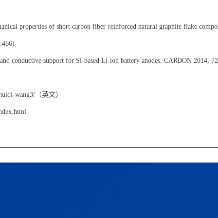
nical properties of short carbon fiber-reinforced natural graphite flake compos
.466)
le and conductive support for Si-based Li-ion battery anodes. CARBON 2014, 7
huiqi-wang3/
（英文）
ndex.html