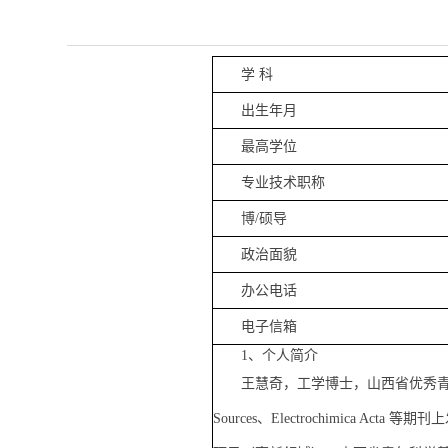
学 科
出生年月
最高学位
专业技术职称
博/硕导
政治面貌
办公电话
电子信箱
1、个人简介
王慧奇，工学博士，山西省优秀青年学术带
Sources、Electrochimic