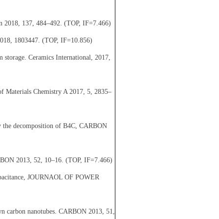
rbon 2018, 137, 484–492. (TOP, IF=7.466)
2018, 1803447. (TOP, IF=10.856)
 storage. Ceramics International, 2017,
of Materials Chemistry A 2017, 5, 2835–
on by the decomposition of B4C, CARBON
CARBON 2013, 52, 10–16. (TOP, IF=7.466)
pacitance,
JOURNAOL OF POWER
grown carbon nanotubes. CARBON 2013, 51,