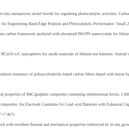
ots into mesoporous nickel boride for regulating photocatalytic activities. Ca
 for Engineering Band-Edge Position and Photocatalytic Performance.
Small 
s carbon framework anchored with ultrasmall PbO/Pb nanocrystals for lithium
 BCxO3-x/C nanospheres for anode materials of lithium-ion batteries.
Journal 
xidation resistance of polyacrylonitrile–based carbon fibers doped with bor
cal properties of B4C/graphite composites containing substitutional boron, 
omposites: An Electrode Candidate for Lead–acid Batteries with Enhanced Ca
F=7.467)
lock with excellent thermal and mechanical properties reinforced by in-situ 