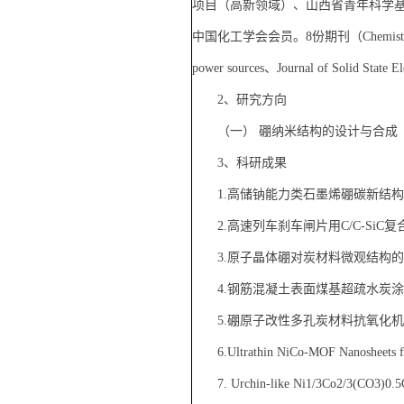
项目（高新领域）、山西省青年科学
中国化工学会会员。8份期刊（Chemistry of materi
power sources、Journal of Solid Stat
2、研究方向
（一） 硼纳米结构的设计与合成
3、科研成果
1.高储钠能力类石墨烯硼碳新结
2.高速列车刹车闸片用C/C-S
3.原子晶体硼对炭材料微观结构
4.钢筋混凝土表面煤基超疏水炭
5.硼原子改性多孔炭材料抗氧化
6.Ultrathin NiCo-MOF Nanosheets f
7. Urchin-like Ni1/3Co2/3(CO3)0.5O