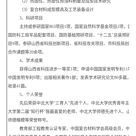
（2）热固性、热塑性预浸料制备及成型技术研究
（3）复合材料成型模具及工艺装备设计
3、科研项目
主持或参研国家863项目1项，国家自然科学基金项目2项，国防
国防科工局军品配套项目、国防基础预研项目、“十二五”总装预研项
目9项，参研山西省科技创新项目、省科技攻关项目、市科技局创新
合作课题等20余项。
4、学术成果
获得山西省科技进步一等奖1项；申请中国国家发明专利11项
中国发明专利9项；出版相关著作1部；发表学术研究论文80多篇，其中
收录41篇。
5、个人荣誉
先后荣获中北大学“三育人”先进个人、中北大学优秀青年主讲
大学第二届“知行杯”我最喜爱的老师、中北大学师德先进个人、山西
师德楷模等荣誉称号。
教育部工程教育认证专家，中国复合材料学会高级会员，中国