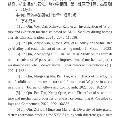
结晶、析出相变与强化、热力学相图、第一性原理计算、高温及耐
4、科研项目
主持山西省基础研究计划青年项目1项
5、学术成果
[1] Jin Qin, Wen Dai, Xainwei Ren, et al. Investigation of W phase c
ture and evolution mechanism based on Al-Cu-Sc alloy during homogeniz
aterials Characterization, 2024，207，113536.
[2] Jin Qin, Zhijie Yan, Qirong Wei, et al. Study on thermal stabili
c) Al alloy and establishment of coarsening model [J]. Vacuum, 2023, 21
[3] Jin Qin, Zhengqing Liu, Pan Tan, et al. Study on the formation 
on mechanism of W phase and the improvement of mechanical propertie
nization of cast Al-Cu-Sc-Zr alloys: Experiments and calculations [J]. V
207: 111631.
[4] Jin Qin, Mingyang Ma, Pan Tan, et al. Effects of Sc alloying on 
on of solidification microstructure and formation of W phase in as-cast 
m alloys[J]. Journal of Alloys and Compounds, 2022, 898: 162764.
[5] Jin Qin, Pan Tan, Xiang Quan, et al. The effect of sc addition o
ture and mechanical properties of as-cast Zr-containing Al-Cu alloys[J]. J
loys and Compounds, 2022, 909: 164686.
[6] Jin Qin, Zhi Li, Mingyang Ma, et al. Diversity of intergranular 
d stress corrosion cracking for 5083 Al alloy with different grain sizes[J].