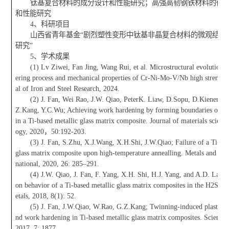
钛基复合材料的成分设计和性能研究；高强高韧钢铁材料的微
和性能研究
4、科研项目
山西省青年基金“剧烈塑性变形中钛基非晶复合材料的微观结构
研究”
5、学术成果
(1) Lv Ziwei, Fan Jing, Wang Rui, et al. Microstructural evolution 
ering process and mechanical properties of Cr-Ni-Mo-V/Nb high strength 
al of Iron and Steel Research, 2024.
(2) J. Fan, Wei Rao, J.W. Qiao, PeterK. Liaw, D.Sopu, D.Kiener, J.
Z.Kang, Y.C.Wu; Achieving work hardening by forming boundaries on th
in a Ti-based metallic glass matrix composite. Journal of materials scienc
ogy, 2020，50:192-203.
(3) J. Fan, S.Zhu, X.J.Wang, X.H.Shi, J.W.Qiao; Failure of a Ti-bas
glass matrix composite upon high-temperature annealling. Metals and Mate
national, 2020, 26: 285–291.
(4) J.W. Qiao, J. Fan, F. Yang, X.H. Shi, H.J. Yang, and A.D. Lan. 
on behavior of a Ti-based metallic glass matrix composites in the H2SO4
etals, 2018, 8(1): 52.
(5) J. Fan, J.W.Qiao, W.Rao, G.Z.Kang; Twinning-induced plastici
nd work hardening in Ti-based metallic glass matrix composites. Scientifi
2017, 7: 1877.