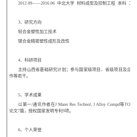
2012.09——2016.06 中北大学 材料成型及控制工程 本科 工
3、研究方向
轻合金塑性加工技术
镁合金精密塑性成形及改性
4、科研项目
主持山西省基础研究计划；参与国家级项目、省级项目及企业
作等若干。
5、
学术成果
以第一
/
通讯作者在
J Mater Res Technol, J Alloy Compd
等
TOP
论文
7
篇，授权国家发明专利
9
项。
6、
个人荣誉