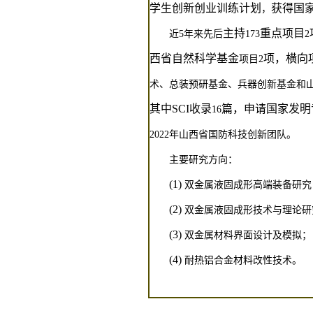
学生创新创业训练计划
获得国
，
主持
重点项目
近
5
年来先后
173
2
西省自然科学基金
项，横向
项目
2
术、总装预研基金、兵器创新基金和
其中
SCI
收录
篇，申请国家发明
16
2022
年山西省国防科技创新团队。
主要研究方向：
(1)
双金属液固成形高端装备研究
(2)
双金属液固成形技术与理论研
(3)
双金属材料界面设计及模拟；
(4)
耐热铝合金材料改性技术。