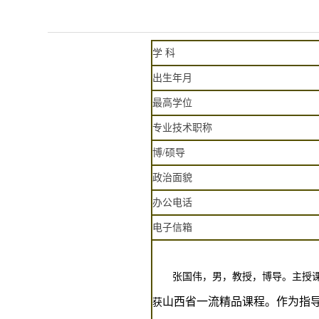
学 科
出生年月
最高学位
专业技术职称
博/硕导
政治面貌
办公电话
电子信箱
张国伟，男，教授，博导。主授
山西省一流精品课程。作为指
获