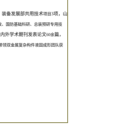
装备发展部共用技术
3
项，山
，
项目
收、国防基础科研、总装预研专用技
国内外学术期刊发表论文
篇，
60
余
带领双金属复杂构件液固成形团队获