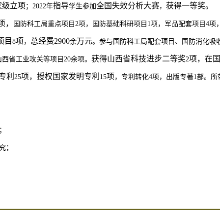
家级立项
指导
全国失效分析大赛
获得一等奖。
；
2022
年
学生参加
，
项，
国防科工局重点项目
2
项，国防基础科研项目
1
项，军品配套项目
4
项
项目
项
总经费
2900
万元
8
，
余
。参与国防科工局配套项目、国防消化吸
获得山西省科技进步二等奖
项，在
山西省工业攻关等项目
20
余项。
2
专利
项，授权国家发明专利
项
25
15
，专利转化
4
项，出版专著
1
部。所
；
究；