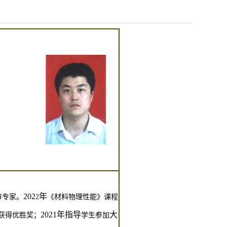
202
年
审专家。
2
《材料物理性能》课程
2021
年指导
大
获得优胜奖；
学生参加