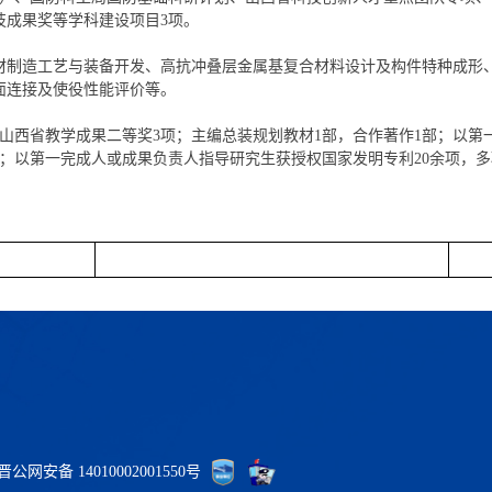
技成果奖等学科建设项目
3项。
材制造工艺与装备开发、高抗冲叠层金属基复合材料设计及构件特种成形
面连接及使役性能评价等。
，山西省教学成果二等奖3项；主编总装规划教材1部，合作著作1部；以第
；
以第一完成人或成果负责人指导研究生
获授权国家发明专利
2
0余项，
晋公网安备 14010002001550号