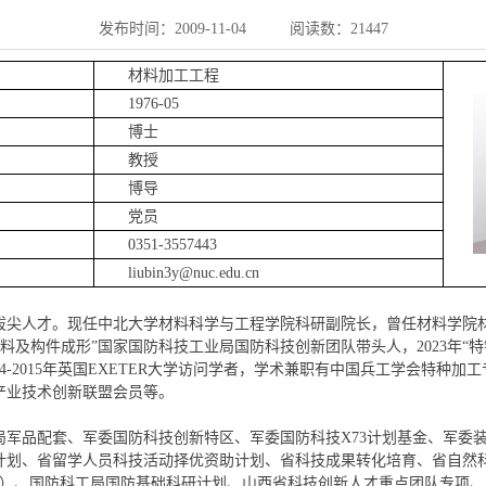
发布时间：2009-11-04
阅读数：
21447
材料加工工程
1976-05
博士
教授
博导
党员
0351-3557443
liubin3y@nuc.edu.cn
拔尖人才。现任中北大学材料科学与工程学院科研副院长，曾任材料学院
叠层材料及构件成形”国家国防科技工业局国防科技创新团队带头人，2023年
4-2015年英国EXETER大学访问学者，学术兼职有中国兵工学会特种
产业技术创新联盟会员等。
局军品配套、军委国防科技创新特区、军委国防科技
X73计划
基金
、军委
计划、省留学人员科技活动择优资助计划、省科技成果转化培育、省自然
项）、国防科工局国防基础科研计划、
山西省科技创新人才重点团队专项
、