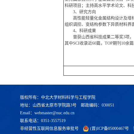
科研项目；主持高水平学术论文、科
3、研究方向
高性能轻量化金属结构设计及增
组织调控、变结构参数下异质材料界
4、科研成果
曾获山西省科技成果二等奖
3项
其中
SCI收录
近
6
0篇，TOP期刊
10余
篇
版权所有：中北大学材料科学与工程学院
地址：山西省太原市学院路3号 邮政编码：030051
Email：webmaster@nuc.edu.cn
联系电话：0351-3557519
非经营性互联网信息服务审批号
(晋)ICP备05000467号