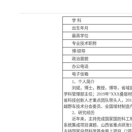
学 科
出生年月
最高学位
专业技术职称
博/硕导
政治面貌
办公电话
电子信箱
1、个人简介
刘斌，博士，教授，博导，省域
学科管理部主任；
2019年“XXX
省科技创新人才重点团队带头人，201
越野车技术分会委员、全国增材制造
2、
研究经历
近年来，主持完成国家国防科工
系统集成项目
课
题、山西省重点研发
主持国家自然科学基金面上项目（
2