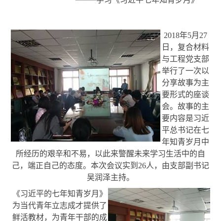
2018
年
5
月
27
日，复合材料
与工程党支部
举行了一次以
分享故事为主
要形式的座谈
会。故事的主
要内容是习近
平总书记在七
年知青岁月中
所经历的艰辛和不易，以此来警醒未来学习生活中的自
己，端正自己的态度。本次会议实到
26
人，由支部副书记
吴润泽主持。
《习近平的七年知青岁月》
为当代青年立志成才提供了
鲜活教材，为青年干部的成