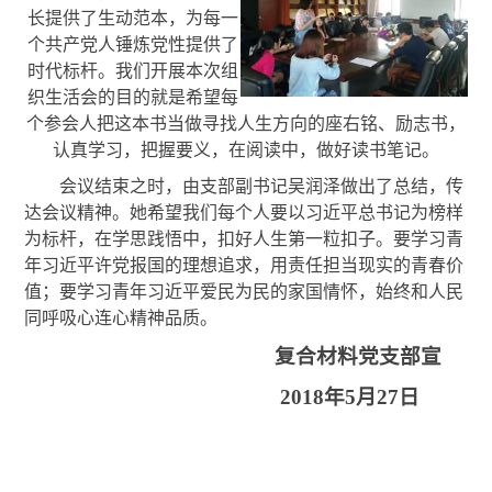
长提供了生动范本，为每一
个共产党人锤炼党性提供了
时代标杆。我们开展本次组
织生活会的目的就是希望每
个参会人把这本书当做寻找人生方向的座右铭、励志书，
认真学习，把握要义，在阅读中，做好读书笔记。
会议结束之时，由支部副书记吴润泽做出了总结，传
达会议精神。她希望我们每个人要以习近平总书记为榜样
为标杆，在学思践悟中，扣好人生第一粒扣子。要学习青
年习近平许党报国的理想追求，用责任担当现实的青春价
值；要学习青年习近平爱民为民的家国情怀，始终和人民
同呼吸心连心精神品质。
复合材料党支部宣
2018
年
5
月
27
日