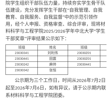
院学生组织干部队伍力量，持续夯实学生骨干队
伍建设，充分发挥学生干部在
“自我管理、自我
教育、自我服务、自我监督”中的示范引领作
用，经个人申报、资格审查、综合评审，现将材
料科学与工程学院
学年中北大学“学生
2025/2026
干部奖章”评审结果公示如下：
班级
姓名
班级
刘利伟
23030341
23030Z01
田震
23030441
23030Z01
麻帅
23030242
23030441
张恒
23030342
公示期为三个工作日，时间从
年
月
日
2026
7
2
起至
年
月
日，如有异议，请于公示期内联
2026
7
6
系材料科学与工程学院团委。