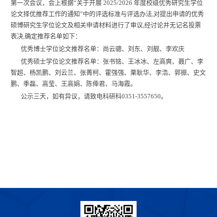
第一次会议，会上根据
“关于开展 2025/2026 年度校级优秀研究生学位
论文择优推荐工作的通知”中的评选标准与评选办法,对提出申请的优秀
硕博研究生学位论文及相关申请材料进行了审议,经讨论并无记名投票
表决,确定推荐名单如下：
优秀博士学位论文推荐名单：
尚云骢、刘东、刘靓、李欢庆
优秀硕士学位论文推荐名单：张书铭、王冰冰、左高爽、聂广、李
智超、杨凯鹏、刘云兰、张菁柯、霍强强、栗耿华、李浩、郭振、史文
鹏、季磊、高莹、王高娟、陈俸君、马海霞。
公示三天，如有异议，请致电科研科
0351-3557650。