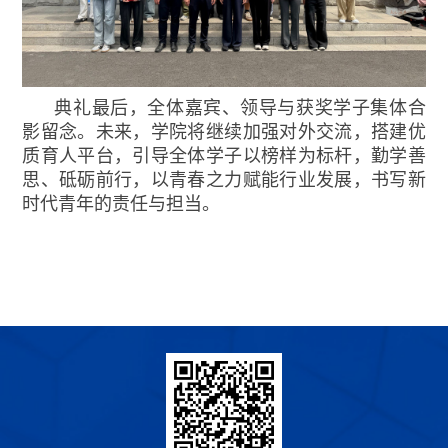
典礼最后，全体嘉宾、领导与获奖学子集体合
影留念。未来，学院将继续加强对外交流，搭建优
质育人平台，引导全体学子以榜样为标杆，勤学善
思、砥砺前行，以青春之力赋能行业发展，书写新
时代青年的责任与担当。