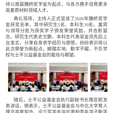
待以首届魏桥奖学金为起点，与各方携手培育更多
高素质材料领域人才。
典礼现场，主持人正式宣读了2026年魏桥奖学
金获奖名单，其中研究生5名、本科生10名。嘉宾
与领导分批为获奖学子颁发荣誉奖励，并合影留
念。研究生代表史文鹏、本科生代表吴金凤先后上
台发言，分享自身求学经历与感悟，纷纷表示将以
此次荣誉为新起点，脚踏实地、勤学不辍，不负学
校与士平公益基金会的栽培与期望。
随后，士平公益基金会执行副秘书长隋亚妮发
表讲话，她表示，士平公益基金会与中北大学育人
理念高度契合，设立奖学金旨在激励青年学子勤学