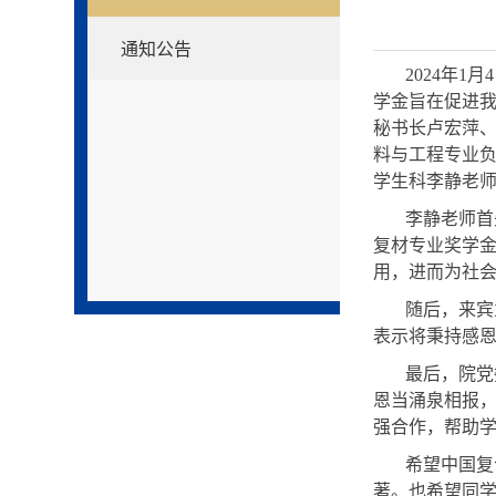
通知公告
2024年
学金旨在促进
秘书长卢宏萍
料与工程专业
学生科李静老
李静老师首
复材专业奖学
用，进而为社
随后，来宾
表示将秉持感
最后，院党
恩当涌泉相报
强合作，帮助
希望中国复
著。也希望同学