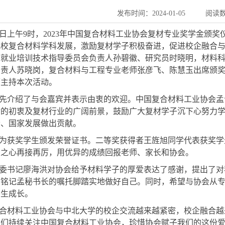
发布时间：2024-01-05
阅读
1月4日上午9时，2023年中国复合材料工业协会复材专业奖学金
我校复合材料学科发展，激励复材学子积极奋进，促进校企融合
、就业培训技术指导委员会负责人孙碧徽、研究员时晓明，材料
负责人苏晓岗，复合材料与工程专业老师张彦飞、陈慧玉出席颁
师主持本次活动。
先介绍了与会嘉宾并表示由衷的欢迎。中国复合材料工业协会孟
金的初衷及复材行业的广阔前景，鼓励广大复材学子沉下心努力
会、国家发展做出贡献。
为获奖学生颁发荣誉证书。二等奖获得者王旌旭同学代表获奖学
恩之心再接再厉，用优异的成绩回报老师、家长和协会。
委书记廖海洪对协会给予材料学子的厚爱表达了感谢，提出了对
，铭记孟秘书长的嘱托脚踏实地做好自己。同时，希望与协会从
学生成长。
合材料工业协会与中北大学的校企交流越来越紧密，校企融合越
们持续关注中国复合材料工业协会，珍惜协会赋子我们的这份爱