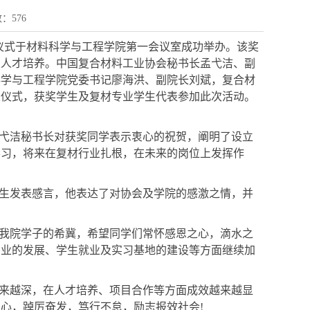
数：
576
颁奖仪式于材料科学与工程学院第一会议室成功举办。该奖
与人才培养。中国复合材料工业协会秘书长孟弋洁、副
科学与工程学院党委书记廖海洪、副院长刘斌，复合材
奖仪式，获奖学生及复材专业学生代表参加此次活动。
弋洁秘书长对获奖同学表示衷心的祝贺，阐明了设立
学习，将来在复材行业扎根，在未来的岗位上发挥作
生发表感言，他表达了对协会及学院的感激之情，并
我院学子的希冀，希望同学们常怀感恩之心，滴水之
专业的发展、学生就业及实习基地的建设等方面继续加
来越深，在人才培养、项目合作等方面成效越来越显
心，踔厉奋发，笃行不怠，励志报效社会!