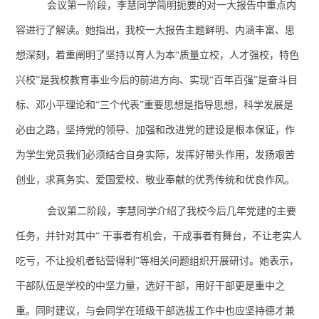
会议第一阶段，李慧同学简明扼要的对一大报告中重点内
容进行了解读。她指出，我校一大报告主题鲜明、内涵丰富、思
想深刻，着重阐明了坚持以育人为本“质量立校，人才强校，特色
兴校”是我校教育事业今后的前进方向、实现“百年百强”是奋斗目
标、邓小平理论和“三个代表”重要思想是指导思想，科学发展是
必由之路，坚持党的领导、加强和改进党的建设是根本保证，作
为学生党员我们必须结合自身实际，发挥好带头作用，发扬艰苦
创业，求真务实、爱国爱校、敬业奉献的优秀传统和优良作风。
会议第二阶段，李慧同学介绍了我校今后几年党建的主要
任务，并针对其中“ 干事者有机会，干成事者有舞台，不让老实人
吃亏，不让投机者钻营得利”等相关问题组织开展研讨。她表示，
干部队伍是学校的中坚力量，选好干部，用好干部更是重中之
重。同时建议，与会同学在班级干部选拔工作中也应坚持德才兼